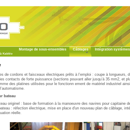
Montage de sous-ensembles
Câblages
Intégration systèmes
à Kabléo
e
es de cordons et faisceaux électriques prêts à l’emploi : coupe à longueurs,
es contacts de forte puissance (sections pouvant aller jusqu’à 35 mm2, et p
e des platines utilisées pour le fonctionn ement de matériel industriel ains
 l’automatisme.
ur bateau
eau originel : base de formation à la manoeuvre des navires pour capitaine d
ateau : réfection électrique, mise en place d'un nouveau plan de câblage, in
uation réelle.